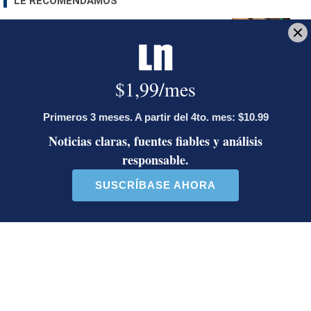
LE RECOMENDAMOS
José Miguel Villalobos advierte que
alcaldes que se pasaron al PPSO no
tienen asegurada una candidatura en
2028; las bases afines a Rodrigo
Chaves decidirán
¿Dónde están los puntos? Estalla
polémica entre Herediano y la Unafut
Onda tropical N.° 30 llegará a Costa
Rica este lunes: estas serán las
regiones con posibilidad de
aguaceros
Artículos de tendencia