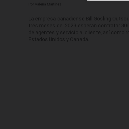
Por
Valeria Martínez
La empresa canadiense Bill Gosling Outsou
tres meses del 2023 esperan contratar 30
de agentes y servicio al cliente, así como r
Estados Unidos y Canadá.