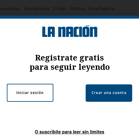
s noticias
Suscriptores
El País
Política
Puro Deporte
mía
Sucesos
El Explicador
Opinión
Viva
El Mundo
esa canadiense BGO a
leo
 y desde Costa Rica brinda soporte a clientes e