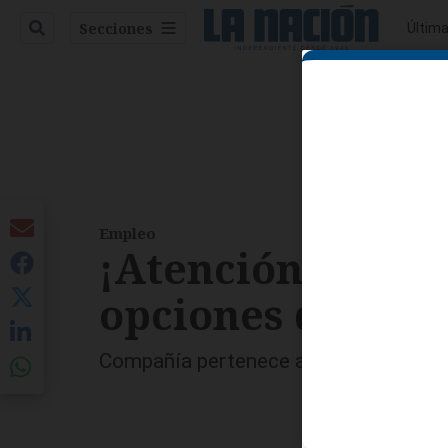
Secciones
Última
Econo
entana)
Empleo
¡Atención! Empr
opciones de emp
Compañía pertenece a sector servicios