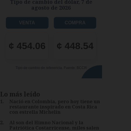
Tipo de cambio del dólar
,
7 de
agosto de 2026
VENTA
COMPRA
¢
454.06
¢
448.54
Tipo de cambio de referencia. Fuente: BCCR
Lo más leído
1
.
Nació en Colombia, pero hoy tiene un
restaurante inspirado en Costa Rica
con estrella Michelin
2
.
Al son del Himno Nacional y la
Patriótica Costarricense, miles salen