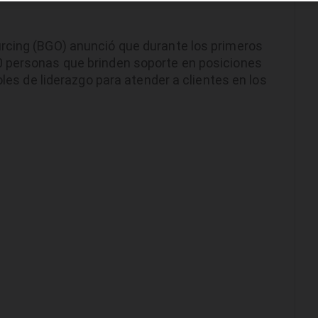
rcing (BGO) anunció que durante los primeros
0 personas que brinden soporte en posiciones
oles de liderazgo para atender a clientes en los