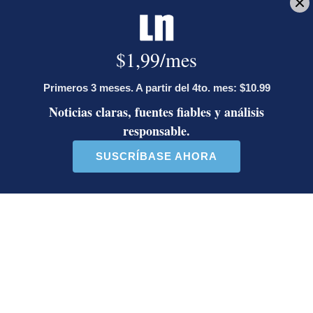
Ministro de Justicia y Paz descalifica
a diputado e incita a que le envíen
mensajes en redes sociales
Artículos de tendencia
Este listado muestra los artículos con más comentarios en los último
Un artículo de tendencia con el título "Diputada de Pueblo Sober
Un artículo de tendencia con el 
Diputada de Pueblo
Masiva participación en
Soberano lanzó 10 insultos
plantones por la defensa de
contra Ed...
la ...
38 comentarios
37 comentarios