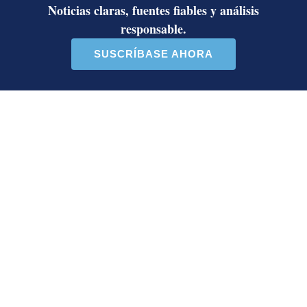
política y amenazas de muerte
Así reaccionaron Laura Fernández y
Pueblo Soberano al multitudinario
plantón en defensa del Poder Judicial
Sala Primera sienta jurisprudencia
sobre cuándo se puede desalojar a un
inquilino en Costa Rica
Artículos de tendencia
Este listado muestra los artículos con más comentarios en los último
Un artículo de tendencia con el título "Diputada de Pueblo Sober
Un artículo de tendencia con el 