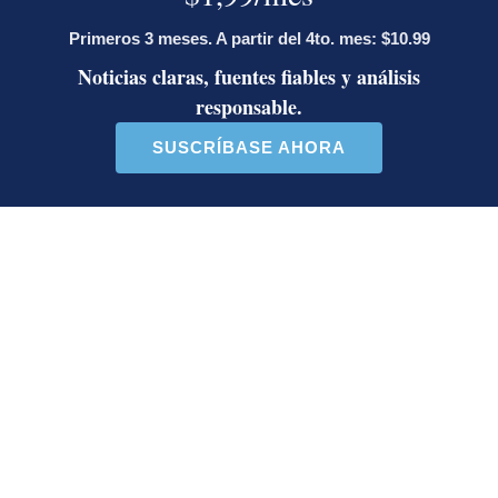
Deseo recibir comunicaciones
Beefmaster
Raza de ganado
Texas A&M
ESFA
Gustavo Ortega Campos
Periodista de Economía. Licenciado en Economía
con un Máster en Comunicación y Periodismo.
Inició en el periodismo en 1995. Se desempeñó
durante 10 años como editor y periodista en el
Diario La Prensa de Nicaragua.
Opens in new window
LE RECOMENDAMOS
La inesperada decisión de Canal 7
que impacta las transmisiones del
fútbol nacional