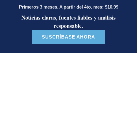
Un artículo de tendencia con el título "Diputada de Pueblo Sober
Un artículo de tendencia con el 
Diputada de Pueblo
Masiva participación en
Soberano lanzó 10 insultos
plantones por la defensa de
contra Ed...
la ...
39 comentarios
37 comentarios