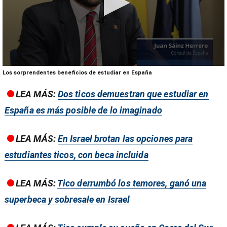
0
Los sorprendentes beneficios de estudiar en España
seconds
of
LEA MÁS:
Dos ticos demuestran que estudiar en
12
minutes,
España es más posible de lo imaginado
1
second
LEA MÁS:
En Israel brotan las opciones para
estudiantes ticos, con beca incluida
LEA MÁS:
Tico derrumbó los temores, ganó una
superbeca y sobresale en Israel