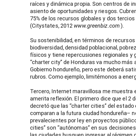
raíces y dinámica propia. Son centros de i
asiento de oportunidades y riesgos. Cubren
entana)
75% de los recursos globales y dos tercios
(Citystates, 2012
www.greenbiz.com
).
Su sostenibilidad, en términos de recursos
biodiversidad, densidad poblacional, pobre
físicos y tiene repercusiones regionales y g
“charter city” de Honduras va mucho más a
Gobierno hondureño, pero este deberá sati
rubros. Como ejemplo, limitémonos a energí
Tercero, Internet maravillosa me muestra 
amerita reflexión. El primero dice que el 2 
decretó que las “charter cities” del esta
comparan a la futura ciudad hondureña– no
prevalecientes por ley en proyectos público
cities” son “autónomas” en sus decisiones.
las ciudades busquen ingresar al régimen d