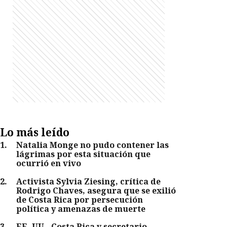
Lo más leído
1
.
Natalia Monge no pudo contener las
lágrimas por esta situación que
ocurrió en vivo
2
.
Activista Sylvia Ziesing, crítica de
Rodrigo Chaves, asegura que se exilió
de Costa Rica por persecución
política y amenazas de muerte
3
.
EE. UU., Costa Rica y secretario