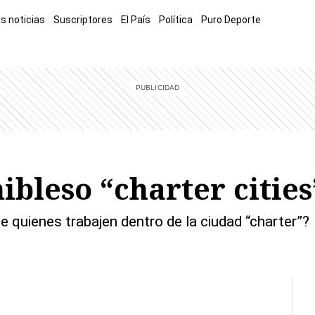
s noticias
Suscriptores
El País
Política
Puro Deporte
mía
Sucesos
El Explicador
Opinión
Viva
El Mundo
ibleso “charter cities
 quienes trabajen dentro de la ciudad “charter”?