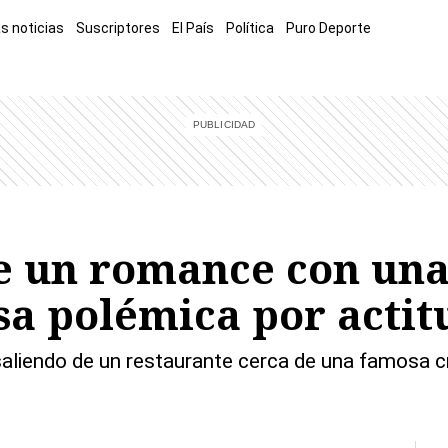
s noticias
Suscriptores
El País
Política
Puro Deporte
mía
Sucesos
El Explicador
Opinión
Viva
El Mundo
ene un romance con un
sa polémica por actitu
aliendo de un restaurante cerca de una famosa c