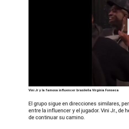
0
Vini Jr y la famosa influencer brasileña Virgínia Fonseca
seconds
of
16
El grupo sigue en direcciones similares, pe
seconds
Volume
entre la influencer y el jugador. Vini Jr., d
90%
de continuar su camino.