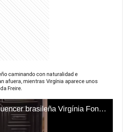
ileño caminando con naturalidad e
n afuera, mientras Virgínia aparece unos
a Freire.
Vini Jr y la famosa influencer brasileña Virgínia Fonseca saliendo de un restaurante en Madrid