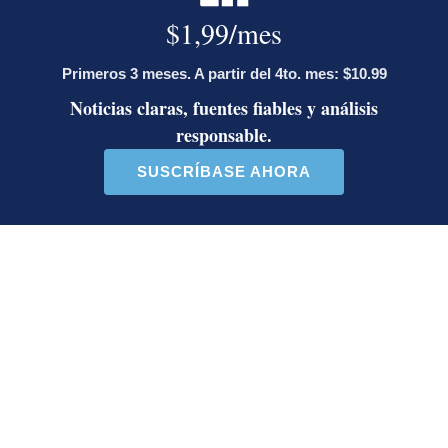
Artículos de tendencia
Este listado muestra los artículos con más comentarios en los último
Un artículo de tendencia con el título "Activista Sylvia Ziesing,
Un artículo de tendencia con el 
Activista Sylvia Ziesing,
Ministro de Justicia y Paz
crítica de Rodrigo Chaves,
descalifica a diputado e
as...
inc...
32 comentarios
23 comentarios