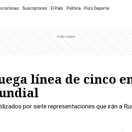
s noticias
Suscriptores
El País
Política
Puro Deporte
mía
Sucesos
El Explicador
Opinión
Viva
El Mundo
uega línea de cinco en
Mundial
ilizados por siete representaciones que irán a R