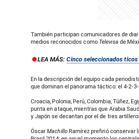
)
También participan comunicadores de dia
medios reconocidos como
Televisa
de Méxi
entana)
LEA MÁS:
Cinco seleccionados ticos 
En la descripción del equipo cada periodist
que dominan el panorama táctico: el 4-2-3-1
Croacia, Polonia, Perú, Colombia, Túñez, Egi
punta en ataque, mientras que Arabia Saudí
y Japón se decantan por el de tres artillero
Óscar
Machillo
Ramírez prefirió conservar l
Brasil 2014; en aquel momento los centrale