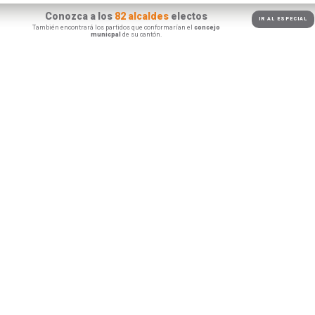
Conozca a los
82 alcaldes
electos
IR AL ESPECIAL
También encontrará los partidos que conformarían el
concejo
municpal
de su cantón.