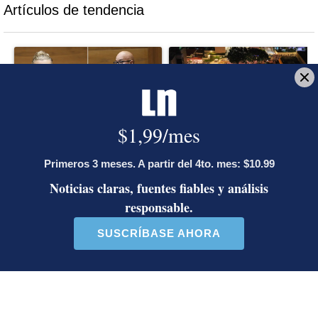
Artículos de tendencia
Este listado muestra los artículos con más comentarios en los último
Un artículo de tendencia con el título "Diputada de Pueblo Sober
Un artículo de tendencia con el 
Diputada de Pueblo
Masiva participación en
Soberano lanzó 10 insultos
plantones por la defensa de
contra Ed...
la ...
38 comentarios
37 comentarios