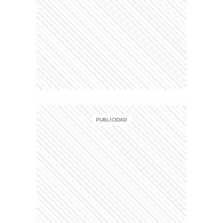
entana)